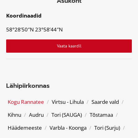
Asukoht
Koordinaadid
58°28’50″N 23°58’44″N
Vaata kaardil
Lähipiirkonnas
Kogu Rannatee
/
Virtsu - Lihula
/
Saarde vald
/
Kihnu
/
Audru
/
Tori (SAUGA)
/
Tõstamaa
/
Häädemeeste
/
Varbla - Koonga
/
Tori (Surju)
/