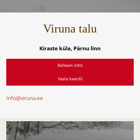
Viruna talu
Kiraste küla, Pärnu linn
Rohkem infot
Vaata kaardil
Info@viruna.ee