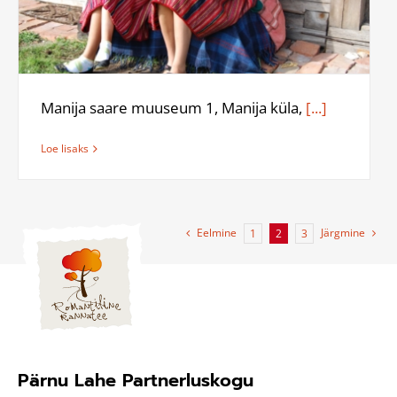
Manija saare muuseum 1, Manija küla,
[...]
Loe lisaks
Eelmine
Järgmine
1
2
3
Pärnu Lahe Partnerluskogu