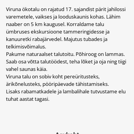
Viruna ökotalu on rajatud 17. sajandist pärit jahilossi
varemetele, vaikses ja looduskaunis kohas. Lähim
naaber on 5 km kaugusel. Korraldame talu
ümbruses ekskursioone tammeringidesse ja
kanuuretki rabajärvedel. Majutus tubades ja
telkimisvõimalus.
Pakume naturaalset talutoitu. Põhiroog on lammas.
Saab osa võtta talutöödest, teha lõket ja oja ning tiigi
vahel saunas käia.
Viruna talu on sobiv koht pereüritusteks,
ärikõnelusteks, pööripäevade tähistamiseks.
Lisaks rabamatkadele ja lambalihale tutvustame elu
tuhat aastat tagasi.