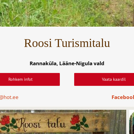
Roosi Turismitalu
Rannaküla, Lääne-Nigula vald
Rohkem infot
Vaata kaardil
u@hot.ee
Faceboo