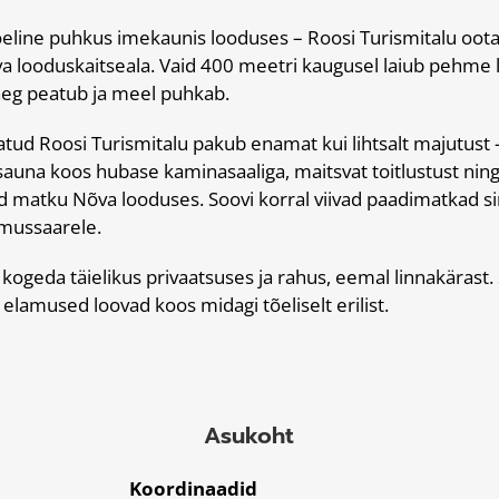
õeline puhkus imekaunis looduses – Roosi Turismitalu oota
 looduskaitseala. Vaid 400 meetri kaugusel laiub pehme l
eg peatub ja meel puhkab.
atud Roosi Turismitalu pakub enamat kui lihtsalt majutust –
auna koos hubase kaminasaaliga, maitsvat toitlustust nin
 matku Nõva looduses. Soovi korral viivad paadimatkad si
mussaarele.
kogeda täielikus privaatsuses ja rahus, eemal linnakärast. 
 elamused loovad koos midagi tõeliselt erilist.
Asukoht
Koordinaadid