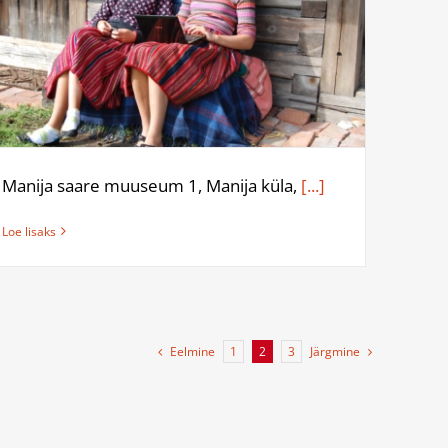
Manija saare muuseum 1, Manija küla,
[...]
Loe lisaks
Eelmine
Järgmine
1
2
3