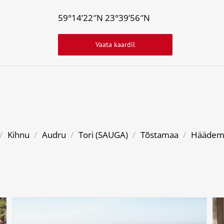
59°14’22″N 23°39’56″N
Vaata kaardil
/
Kihnu
/
Audru
/
Tori (SAUGA)
/
Tõstamaa
/
Häädem