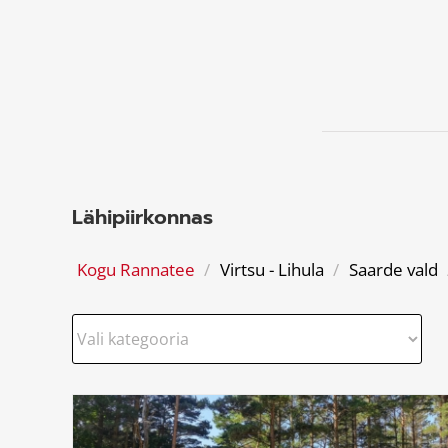
Lähipiirkonnas
Kogu Rannatee
/
Virtsu - Lihula
/
Saarde vald