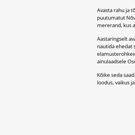
Avasta rahu ja t
puutumatut Nõva
mererand, kus a
Aastaringselt av
nautida ehedat s
elamusterohkeid
ainulaadsele Os
Kõike seda saad 
loodus, vaikus ja