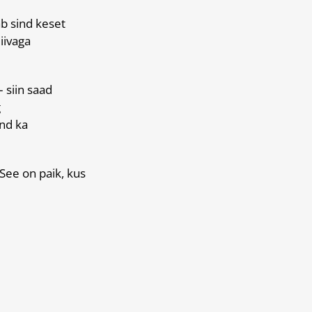
b sind keset
iivaga
 siin saad
g
nd ka
See on paik, kus