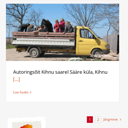
Autoringsõit Kihnu saarel Sääre küla, Kihnu
[...]
Loe lisaks
Järgmine
1
2