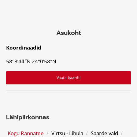
Asukoht
Koordinaadid
58°8’44″N 24°0’58″N
Vaata kaardil
Lähipiirkonnas
Kogu Rannatee
/
Virtsu - Lihula
/
Saarde vald
/