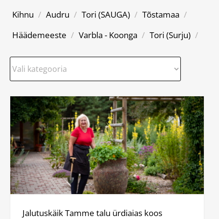
Kihnu
/
Audru
/
Tori (SAUGA)
/
Tõstamaa
/
Häädemeeste
/
Varbla - Koonga
/
Tori (Surju)
/
Jalutuskäik Tamme talu ürdiaias koos