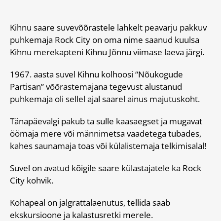
Kihnu saare suvevõõrastele lahkelt peavarju pakkuv
puhkemaja Rock City on oma nime saanud kuulsa
Kihnu merekapteni Kihnu Jõnnu viimase laeva järgi.
1967. aasta suvel Kihnu kolhoosi “Nõukogude
Partisan” võõrastemajana tegevust alustanud
puhkemaja oli sellel ajal saarel ainus majutuskoht.
Tänapäevalgi pakub ta sulle kaasaegset ja mugavat
öömaja mere või männimetsa vaadetega tubades,
kahes saunamaja toas või külalistemaja telkimisalal!
Suvel on avatud kõigile saare külastajatele ka Rock
City kohvik.
Kohapeal on jalgrattalaenutus, tellida saab
ekskursioone ja kalastusretki merele.