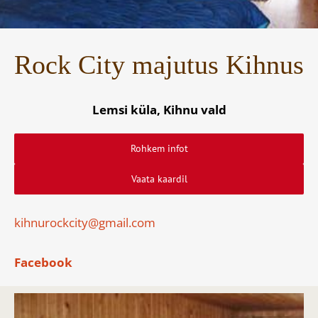
Rock City majutus Kihnus
Lemsi küla, Kihnu vald
Rohkem infot
Vaata kaardil
kihnurockcity@gmail.com
Facebook