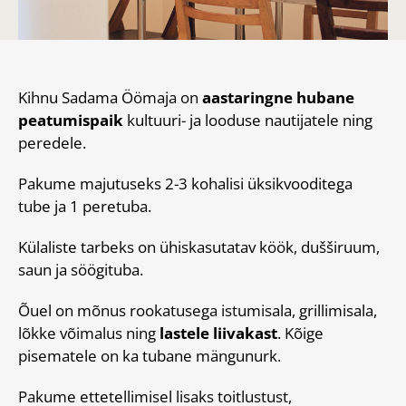
Kihnu Sadama Öömaja on
aastaringne hubane
peatumispaik
kultuuri- ja looduse nautijatele ning
peredele.
Pakume majutuseks 2-3 kohalisi üksikvooditega
tube ja 1 peretuba.
Külaliste tarbeks on ühiskasutatav köök, dušširuum,
saun ja söögituba.
Õuel on mõnus rookatusega istumisala, grillimisala,
lõkke võimalus ning
lastele liivakast
. Kõige
pisematele on ka tubane mängunurk.
Pakume ettetellimisel lisaks toitlustust,