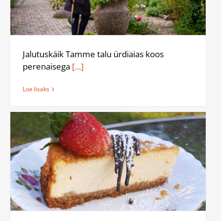
Jalutuskäik Tamme talu ürdiaias koos
perenaisega
[...]
Loe lisaks