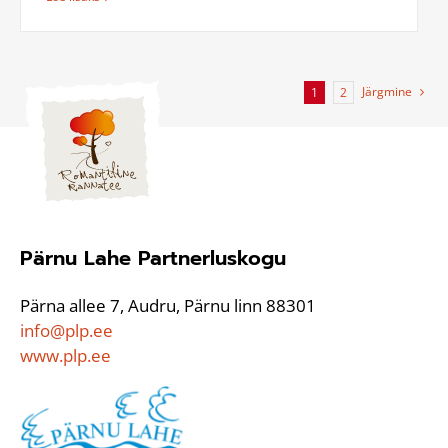
Järgmine
1
2
Pärnu Lahe Partnerluskogu
Pärna allee 7, Audru, Pärnu linn 88301
info@plp.ee
www.plp.ee