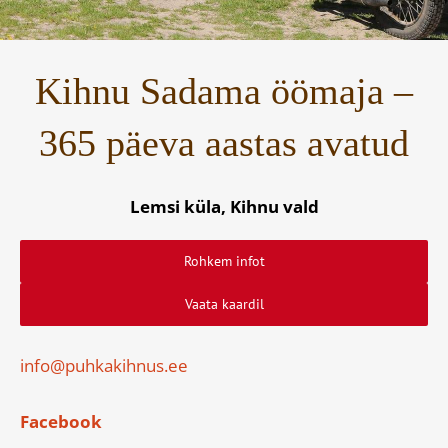
Kihnu Sadama öömaja –
365 päeva aastas avatud
Lemsi küla, Kihnu vald
Rohkem infot
Vaata kaardil
info@puhkakihnus.ee
Facebook