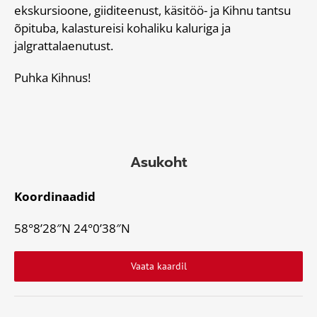
ekskursioone, giiditeenust, käsitöö- ja Kihnu tantsu
õpituba, kalastureisi kohaliku kaluriga ja
jalgrattalaenutust.
Puhka Kihnus!
Asukoht
Koordinaadid
58°8’28″N 24°0’38″N
Vaata kaardil