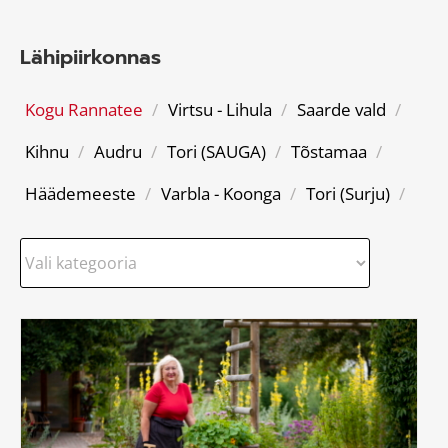
Lähipiirkonnas
Kogu Rannatee
/
Virtsu - Lihula
/
Saarde vald
/
Kihnu
/
Audru
/
Tori (SAUGA)
/
Tõstamaa
/
Häädemeeste
/
Varbla - Koonga
/
Tori (Surju)
/