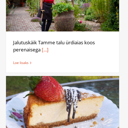
Jalutuskäik Tamme talu ürdiaias koos
perenaisega
[...]
Loe lisaks