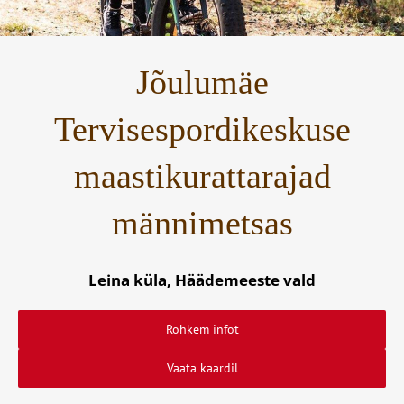
Jõulumäe
Tervisespordikeskuse
maastikurattarajad
männimetsas
Leina küla, Häädemeeste vald
Rohkem infot
Vaata kaardil