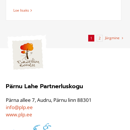
Loe lisaks
Järgmine
1
2
Pärnu Lahe Partnerluskogu
Pärna allee 7, Audru, Pärnu linn 88301
info@plp.ee
www.plp.ee