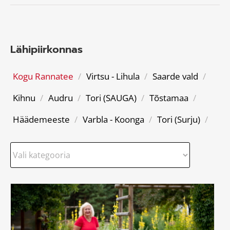
Lähipiirkonnas
Kogu Rannatee
/
Virtsu - Lihula
/
Saarde vald
/
Kihnu
/
Audru
/
Tori (SAUGA)
/
Tõstamaa
/
Häädemeeste
/
Varbla - Koonga
/
Tori (Surju)
/