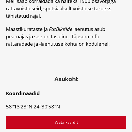
Meil saab korraldada ka näiteks 1500 osavõtjaga
rattavõistluseid, spetsiaalselt võistluse tarbeks
tähistatud rajal.
Maastikurataste ja
FatBike’ide
laenutus asub
peamajas ja see on tasuline. Täpsem info
rattaradade ja -laenutuse kohta on kodulehel.
Asukoht
Koordinaadid
58°13’23″N 24°30’58″N
Vaata kaardil