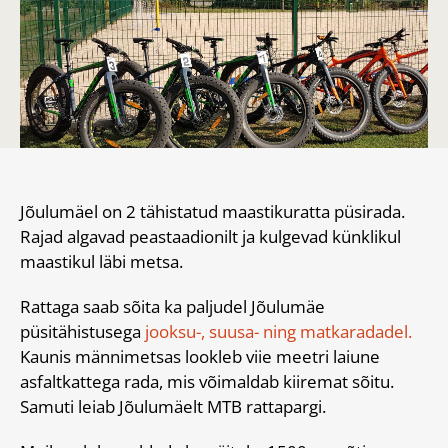
Jõulumäel on 2 tähistatud maastikuratta püsirada.
Rajad algavad peastaadionilt ja kulgevad künklikul
maastikul läbi metsa.
Rattaga saab sõita ka paljudel Jõulumäe
püsitähistusega
jooksu-, suusa- ning matkaradadel.
Kaunis männimetsas lookleb viie meetri laiune
asfaltkattega rada, mis võimaldab kiiremat sõitu.
Samuti leiab Jõulumäelt MTB rattapargi.