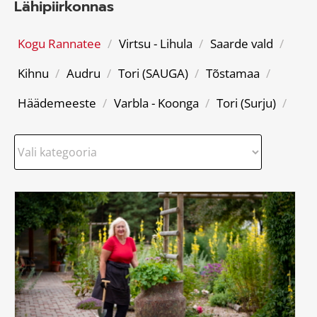
Lähipiirkonnas
Kogu Rannatee
/
Virtsu - Lihula
/
Saarde vald
/
Kihnu
/
Audru
/
Tori (SAUGA)
/
Tõstamaa
/
Häädemeeste
/
Varbla - Koonga
/
Tori (Surju)
/