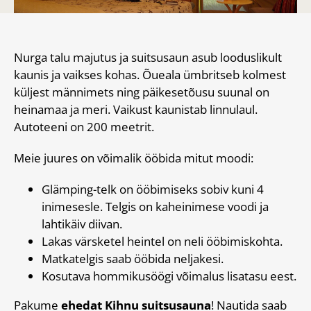
Nurga talu majutus ja suitsusaun asub looduslikult
kaunis ja vaikses kohas. Õueala ümbritseb kolmest
küljest männimets ning päikesetõusu suunal on
heinamaa ja meri. Vaikust kaunistab linnulaul.
Autoteeni on 200 meetrit.
Meie juures on võimalik ööbida mitut moodi:
Glämping-telk on ööbimiseks sobiv kuni 4
inimesesle. Telgis on kaheinimese voodi ja
lahtikäiv diivan.
Lakas värsketel heintel on neli ööbimiskohta.
Matkatelgis saab ööbida neljakesi.
Kosutava hommikusöögi võimalus lisatasu eest.
Pakume
ehedat Kihnu suitsusauna
! Nautida saab