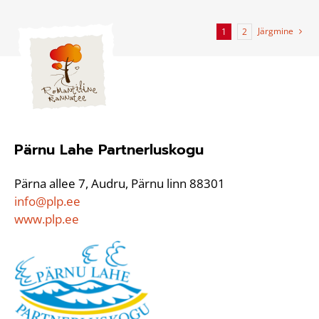
Järgmine
1
2
Pärnu Lahe Partnerluskogu
Pärna allee 7, Audru, Pärnu linn 88301
info@plp.ee
www.plp.ee