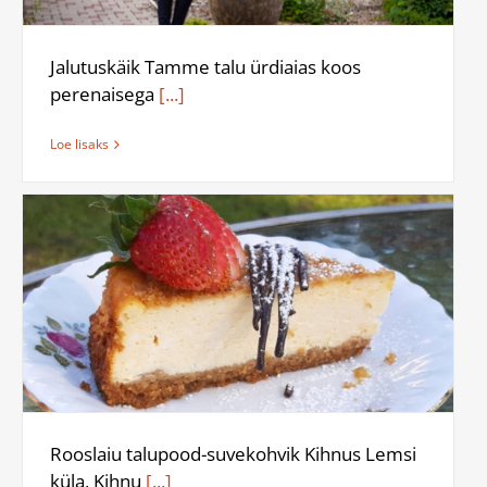
Jalutuskäik Tamme talu ürdiaias koos
perenaisega
[...]
Loe lisaks
Rooslaiu talupood-suvekohvik Kihnus Lemsi
küla, Kihnu
[...]