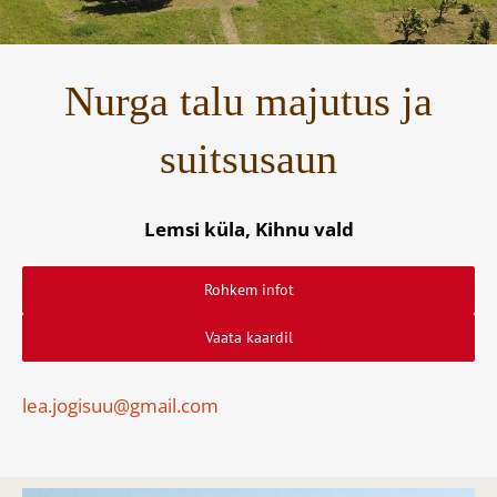
Nurga talu majutus ja
suitsusaun
Lemsi küla, Kihnu vald
Rohkem infot
Vaata kaardil
lea.jogisuu@gmail.com