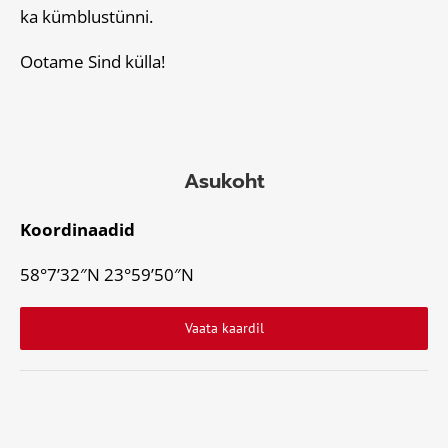
ka kümblustünni.
Ootame Sind külla!
Asukoht
Koordinaadid
58°7’32″N 23°59’50″N
Vaata kaardil