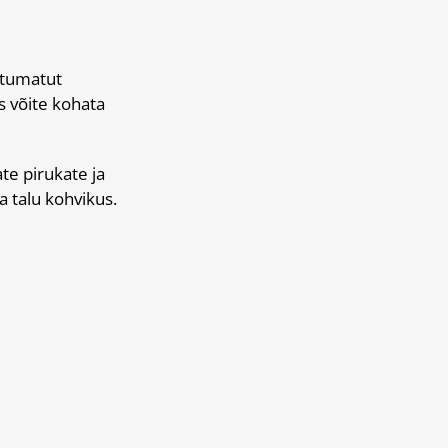
utumatut
s võite kohata
te pirukate ja
a talu kohvikus.