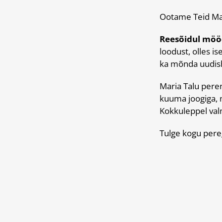
Ootame Teid Mari
Reesõidul möö
loodust, olles i
ka mõnda uudis
Maria Talu peren
kuuma joogiga, m
Kokkuleppel val
Tulge kogu pere