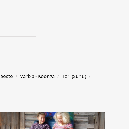
eeste
/
Varbla - Koonga
/
Tori (Surju)
/