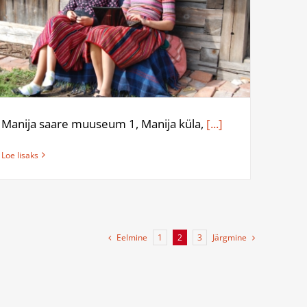
Manija saare muuseum 1, Manija küla,
[...]
Loe lisaks
Eelmine
Järgmine
1
2
3