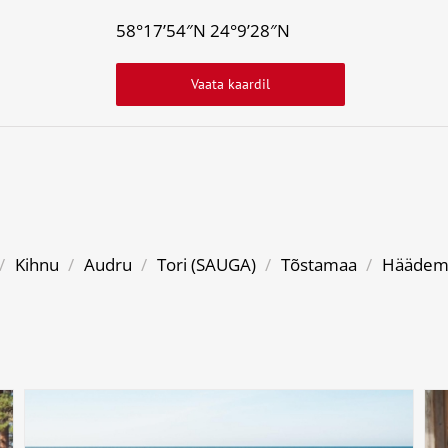
58°17’54″N 24°9’28″N
Vaata kaardil
/
Kihnu
/
Audru
/
Tori (SAUGA)
/
Tõstamaa
/
Häädem