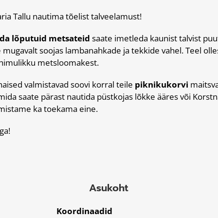
a Tallu nautima tõelist talveelamust!
da lõputuid metsateid
saate imetleda kaunist talvist pu
se mugavalt soojas lambanahkade ja tekkide vahel. Teel olle
himulikku metsloomakest.
aised valmistavad soovi korral teile
piknikukorvi
maitsva
ida saate pärast nautida püstkojas lõkke ääres või Korstn
mistame ka toekama eine.
ga!
Asukoht
Koordinaadid