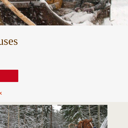
uses
k