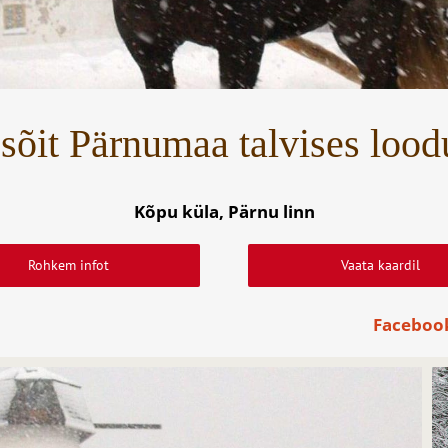
sõit Pärnumaa talvises lood
Kõpu küla, Pärnu linn
Rohkem infot
Vaata kaardil
Faceboo