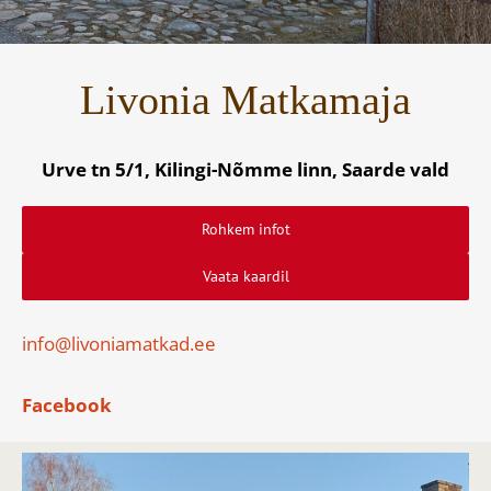
Livonia Matkamaja
Urve tn 5/1, Kilingi-Nõmme linn, Saarde vald
Rohkem infot
Vaata kaardil
info@livoniamatkad.ee
Facebook