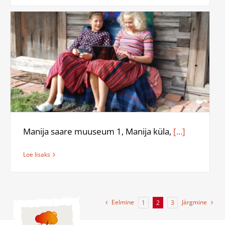
Manija saare muuseum 1, Manija küla,
[...]
Loe lisaks
Eelmine
Järgmine
1
2
3