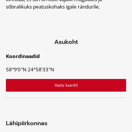
sõbralikuks peatuskohaks igale rändurile.
Asukoht
Koordinaadid
58°9’0″N 24°58’33″N
Vaata kaardil
Lähipiirkonnas