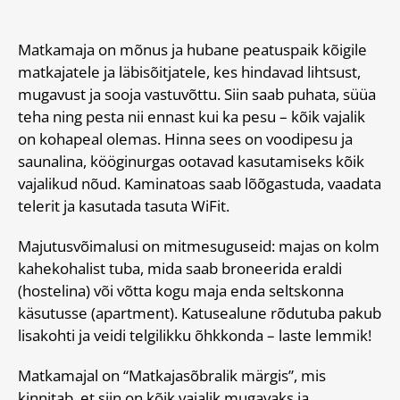
Matkamaja on mõnus ja hubane peatuspaik kõigile
matkajatele ja läbisõitjatele, kes hindavad lihtsust,
mugavust ja sooja vastuvõttu. Siin saab puhata, süüa
teha ning pesta nii ennast kui ka pesu – kõik vajalik
on kohapeal olemas. Hinna sees on voodipesu ja
saunalina, kööginurgas ootavad kasutamiseks kõik
vajalikud nõud. Kaminatoas saab lõõgastuda, vaadata
telerit ja kasutada tasuta WiFit.
Majutusvõimalusi on mitmesuguseid: majas on kolm
kahekohalist tuba, mida saab broneerida eraldi
(hostelina) või võtta kogu maja enda seltskonna
käsutusse (apartment). Katusealune rõdutuba pakub
lisakohti ja veidi telgilikku õhkkonda – laste lemmik!
Matkamajal on “Matkajasõbralik märgis”, mis
kinnitab, et siin on kõik vajalik mugavaks ja