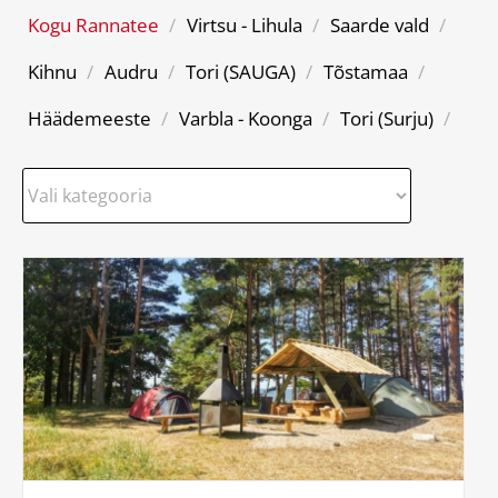
Kogu Rannatee
/
Virtsu - Lihula
/
Saarde vald
/
Kihnu
/
Audru
/
Tori (SAUGA)
/
Tõstamaa
/
Häädemeeste
/
Varbla - Koonga
/
Tori (Surju)
/