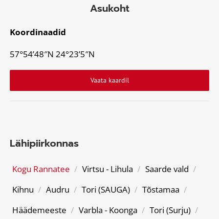
Asukoht
Koordinaadid
57°54’48″N 24°23’5″N
Vaata kaardil
Lähipiirkonnas
Kogu Rannatee
/
Virtsu - Lihula
/
Saarde vald
/
Kihnu
/
Audru
/
Tori (SAUGA)
/
Tõstamaa
/
Häädemeeste
/
Varbla - Koonga
/
Tori (Surju)
/