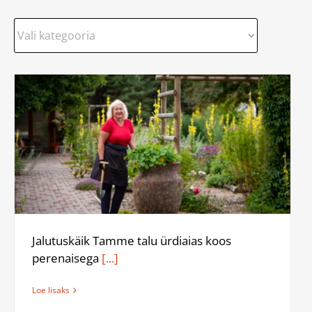
Jalutuskäik Tamme talu ürdiaias koos
perenaisega
[...]
Loe lisaks