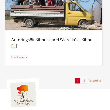
Autoringsõit Kihnu saarel Sääre küla, Kihnu
[...]
Loe lisaks
Järgmine
1
2