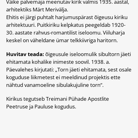
Väike palvemaja meenutav kirik valmis 1935. aastal,
arhitektiks Märt Merivälja.
Ehitis ei järgi puhtalt harjumuspärast õigeusu kiriku
arhitektuuri. Puitkiriku kelpkatus peegeldab 1920-
30. aastate rahvus-romantilist iseloomu. Viiluharja
keskel on väheldane ümar telkkiivriga haritorn.
Huvitav teada:
õigeusule iseloomulik sibultorn jäeti
ehitamata kohalike inimeste soovil. 1938. a.
Päevalehes kirjutati: „Torn jäeti ehitamata, sest osale
koguduse liikmetest ei meeldinud projektis ette
nähtud vanamoeline sibulakujuline torn“.
Kirikus tegutseb Treimani Pühade Apostlite
Peetruse ja Pauluse kogudus.