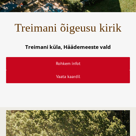
Treimani õigeusu kirik
Treimani küla, Häädemeeste vald
Rohkem infot
Vaata kaardil