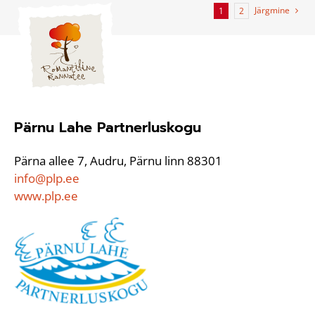
Järgmine
1
2
Pärnu Lahe Partnerluskogu
Pärna allee 7, Audru, Pärnu linn 88301
info@plp.ee
www.plp.ee