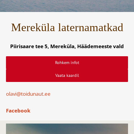
Mereküla laternamatkad
Piirisaare tee 5, Mereküla, Häädemeeste vald
Rohkem infot
Vaata kaardil
olavi@toidunaut.ee
Facebook