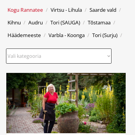
Kogu Rannatee
/
Virtsu - Lihula
/
Saarde vald
/
Kihnu
/
Audru
/
Tori (SAUGA)
/
Tõstamaa
/
Häädemeeste
/
Varbla - Koonga
/
Tori (Surju)
/