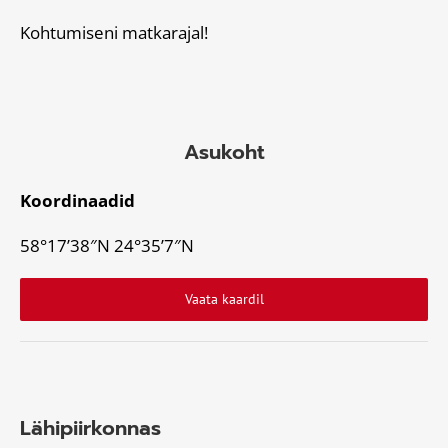
Kohtumiseni matkarajal!
Asukoht
Koordinaadid
58°17’38″N 24°35’7″N
Vaata kaardil
Lähipiirkonnas