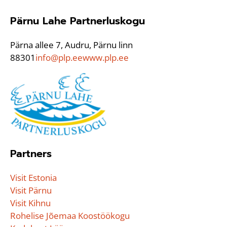
Pärnu Lahe Partnerluskogu
Pärna allee 7, Audru, Pärnu linn
88301
info@plp.ee
www.plp.ee
Partners
Visit Estonia
Visit Pärnu
Visit Kihnu
Rohelise Jõemaa Koostöökogu