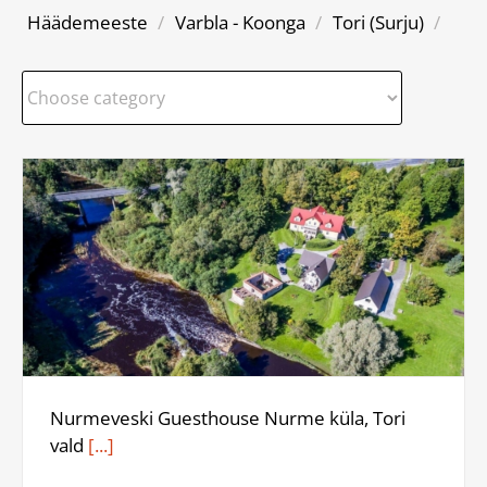
Häädemeeste
/
Varbla - Koonga
/
Tori (Surju)
/
Nurmeveski Guesthouse Nurme küla, Tori
vald
[...]