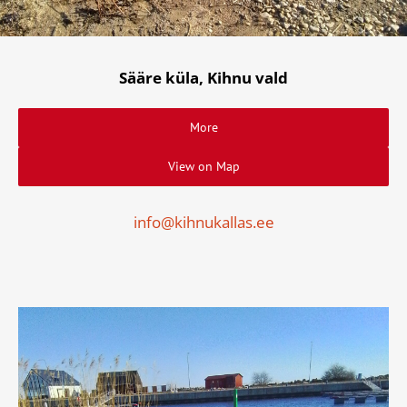
Sääre küla, Kihnu vald
More
View on Map
info@kihnukallas.ee