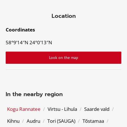
Location
Coordinates
58°9’14″N 24°0’13″N
Look on the map
In the nearby region
Kogu Rannatee
/
Virtsu - Lihula
/
Saarde vald
/
Kihnu
/
Audru
/
Tori (SAUGA)
/
Tõstamaa
/